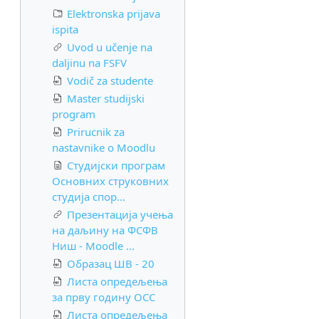
Elektronska prijava
ispita
Uvod u učenje na
daljinu na FSFV
Vodič za studente
Master studijski
program
Prirucnik za
nastavnike o Moodlu
Студијски програм
Основних струковних
студија спор...
Презентација учења
на даљину на ФСФВ
Ниш - Moodle ...
Образац ШВ - 20
Листа опредељења
за прву годину ОСС
Листа опредељења