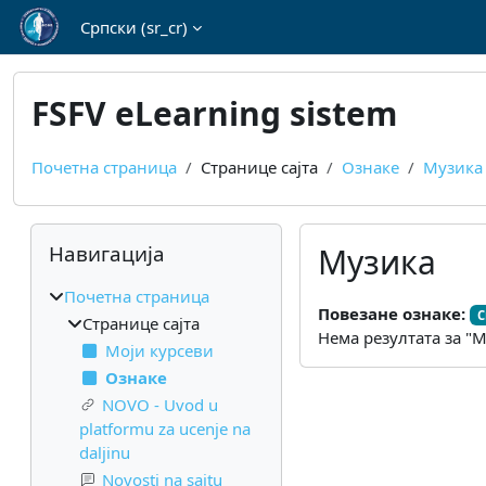
Иди на главни садржај
Српски ‎(sr_cr)‎
FSFV eLearning sistem
Почетна страница
Странице сајта
Ознаке
Музика
Блокови
Прескочи Навигација
Навигација
Музика
Почетна страница
Повезане ознаке:
С
Странице сајта
Нема резултата за "
Моји курсеви
Ознаке
NOVO - Uvod u
platformu za ucenje na
daljinu
Novosti na sajtu