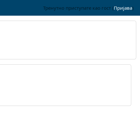
Тренутно приступате као гост (
Пријава
)