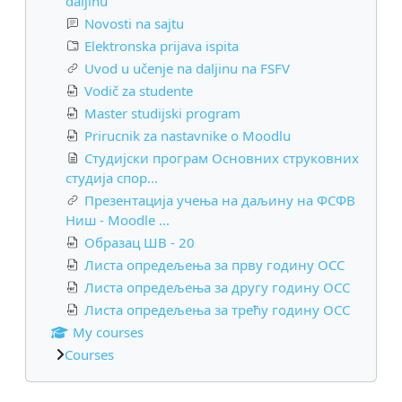
daljinu
Novosti na sajtu
Elektronska prijava ispita
Uvod u učenje na daljinu na FSFV
Vodič za studente
Master studijski program
Prirucnik za nastavnike o Moodlu
Студијски програм Основних струковних
студија спор...
Презентација учења на даљину на ФСФВ
Ниш - Moodle ...
Образац ШВ - 20
Листа опредељења за прву годину ОСС
Листа опредељења за другу годину ОСС
Листа опредељења за трећу годину ОСС
My courses
Courses