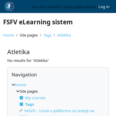
Skip to main content
You are currently using guest access (
Log in
)
FSFV eLearning sistem
Home
Site pages
Tags
Atletika
Atletika
No results for "Atletika"
Blocks
Skip Navigation
Navigation
Home
Site pages
My courses
Tags
NOVO - Uvod u platformu za ucenje na