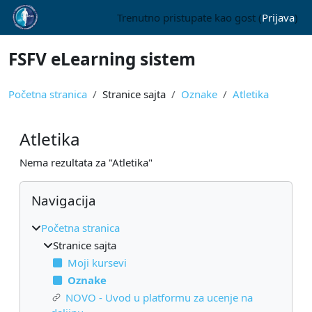
Idi na glavni sadržaj
Trenutno pristupate kao gost (
Prijava
)
FSFV eLearning sistem
Početna stranica
Stranice sajta
Oznake
Atletika
Atletika
Nema rezultata za "Atletika"
Blokovi
Preskoči Navigacija
Navigacija
Početna stranica
Stranice sajta
Moji kursevi
Oznake
NOVO - Uvod u platformu za ucenje na