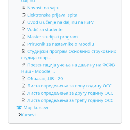
daljinu
Novosti na sajtu
Elektronska prijava ispita
Uvod u učenje na daljinu na FSFV
Vodič za studente
Master studijski program
Prirucnik za nastavnike o Moodlu
Студијски програм Основних струковних
студија спор...
Презентација учења на даљину на ФСФВ
Ниш - Moodle ...
Образац ШВ - 20
Листа опредељења за прву годину ОСС
Листа опредељења за другу годину ОСС
Листа опредељења за трећу годину ОСС
Moji kursevi
Kursevi