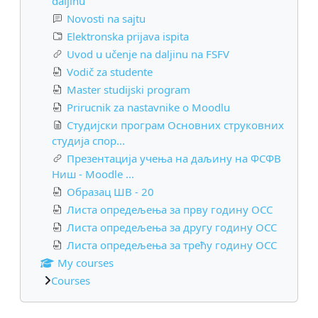
daljinu
Novosti na sajtu
Elektronska prijava ispita
Uvod u učenje na daljinu na FSFV
Vodič za studente
Master studijski program
Prirucnik za nastavnike o Moodlu
Студијски програм Основних струковних
студија спор...
Презентација учења на даљину на ФСФВ
Ниш - Moodle ...
Образац ШВ - 20
Листа опредељења за прву годину ОСС
Листа опредељења за другу годину ОСС
Листа опредељења за трећу годину ОСС
My courses
Courses