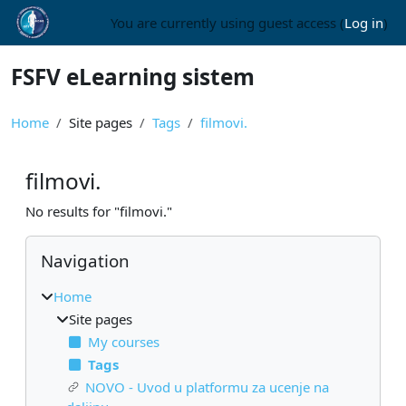
Skip to main content
You are currently using guest access (
Log in
)
FSFV eLearning sistem
Home
Site pages
Tags
filmovi.
filmovi.
No results for "filmovi."
Blocks
Skip Navigation
Navigation
Home
Site pages
My courses
Tags
NOVO - Uvod u platformu za ucenje na