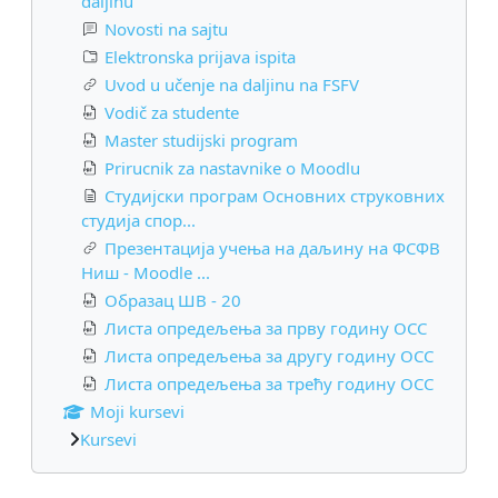
daljinu
Novosti na sajtu
Elektronska prijava ispita
Uvod u učenje na daljinu na FSFV
Vodič za studente
Master studijski program
Prirucnik za nastavnike o Moodlu
Студијски програм Основних струковних
студија спор...
Презентација учења на даљину на ФСФВ
Ниш - Moodle ...
Образац ШВ - 20
Листа опредељења за прву годину ОСС
Листа опредељења за другу годину ОСС
Листа опредељења за трећу годину ОСС
Moji kursevi
Kursevi