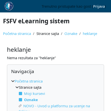
Idi na glavni sadržaj
Trenutno pristupate kao gost (
Prijava
)
FSFV eLearning sistem
Početna stranica
Stranice sajta
Oznake
heklanje
heklanje
Nema rezultata za "heklanje"
Blokovi
Preskoči Navigacija
Navigacija
Početna stranica
Stranice sajta
Moji kursevi
Oznake
NOVO - Uvod u platformu za ucenje na