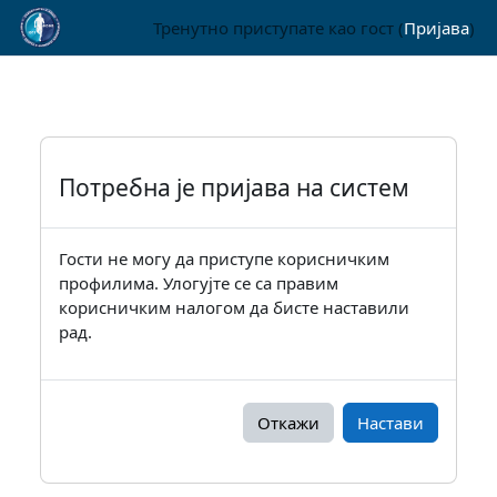
Иди на главни садржај
Тренутно приступате као гост (
Пријава
)
Потребна је пријава на систем
Гости не могу да приступе корисничким
профилима. Улогујте се са правим
корисничким налогом да бисте наставили
рад.
Откажи
Настави