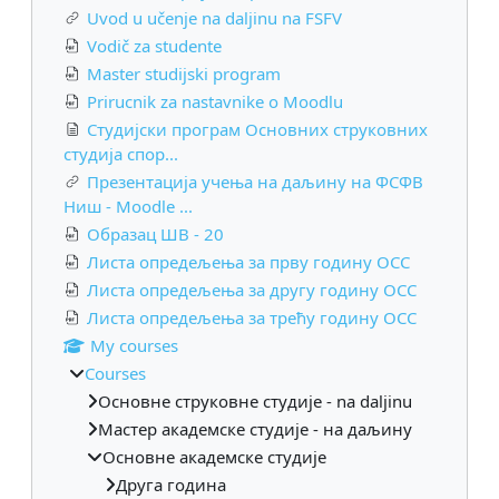
Uvod u učenje na daljinu na FSFV
Vodič za studente
Master studijski program
Prirucnik za nastavnike o Moodlu
Студијски програм Основних струковних
студија спор...
Презентација учења на даљину на ФСФВ
Ниш - Moodle ...
Образац ШВ - 20
Листа опредељења за прву годину ОСС
Листа опредељења за другу годину ОСС
Листа опредељења за трећу годину ОСС
My courses
Courses
Основне струковне студије - na daljinu
Мастер академске студије - на даљину
Основне академске студије
Друга година