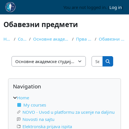
Skip to main content
You are not logged in. (
Log in
)
Обавезни предмети
Home
Courses
Основне академске студије
Прва година
Обавезни предмети
Search cours
Course categories
Search cou
Blocks
Skip Navigation
Navigation
Home
My courses
NOVO - Uvod u platformu za ucenje na daljinu
Novosti na sajtu
Elektronska prijava ispita