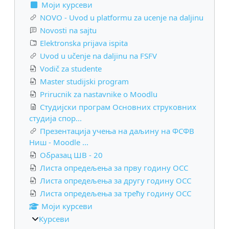
Моји курсеви
NOVO - Uvod u platformu za ucenje na daljinu
Novosti na sajtu
Elektronska prijava ispita
Uvod u učenje na daljinu na FSFV
Vodič za studente
Master studijski program
Prirucnik za nastavnike o Moodlu
Студијски програм Основних струковних
студија спор...
Презентација учења на даљину на ФСФВ
Ниш - Moodle ...
Образац ШВ - 20
Листа опредељења за прву годину ОСС
Листа опредељења за другу годину ОСС
Листа опредељења за трећу годину ОСС
Моји курсеви
Курсеви