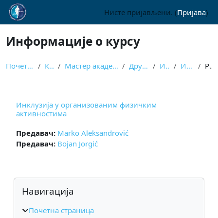
Иди на главни садржај
Нисте пријављени. (
Пријава
)
Информације о курсу
Почетна страница
Курсеви
Мастер академске студије - класичне
Други семестар
Изборни
ИОФА МАС
Резиме
Инклузија у организованим физичким
активностима
Предавач:
Marko Aleksandrović
Предавач:
Bojan Jorgić
Блокови
Прескочи Навигација
Навигација
Почетна страница