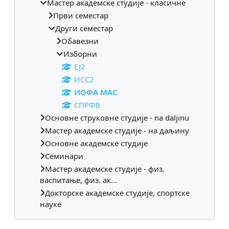
Мастер академске студије - класичне
Први семестар
Други семестар
Обавезни
Изборни
EJ2
ИСС2
ИОФА МАС
СПРФВ
Основне струковне студије - na daljinu
Мастер академске студије - на даљину
Основне академске студије
Семинари
Мастер академске студије - физ.
васпитање, физ. ак...
Докторске академске студије, спортске
науке