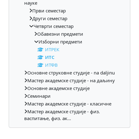
науке
Први семестар
Други семестар
Четврти семестар
Обавезни предмети
Изборни предмети
ИТРЕК
ИТС
ИТФВ
Основне струковне студије - na daljinu
Мастер академске студије - на даљину
Основне академске студије
Семинари
Мастер академске студије - класичне
Мастер академске студије - физ.
васпитање, физ. ак...