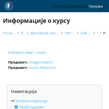
Иди на главни садржај
Нисте пријављени. (
Пријава
)
Информације о курсу
Почетна страница
Курсеви
Докторске академске студије, спортске науке
Четврти семестар
Изборни предмети
ИТС
Резиме
Изборне теме - спорт
Предавач:
Dragana Berić
Предавач:
Zoran Milanović
Блокови
Прескочи Навигација
Навигација
Почетна страница
Моји курсеви