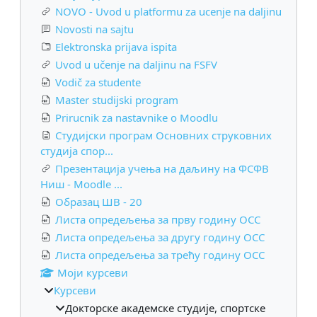
NOVO - Uvod u platformu za ucenje na daljinu
Novosti na sajtu
Elektronska prijava ispita
Uvod u učenje na daljinu na FSFV
Vodič za studente
Master studijski program
Prirucnik za nastavnike o Moodlu
Студијски програм Основних струковних
студија спор...
Презентација учења на даљину на ФСФВ
Ниш - Moodle ...
Образац ШВ - 20
Листа опредељења за прву годину ОСС
Листа опредељења за другу годину ОСС
Листа опредељења за трећу годину ОСС
Моји курсеви
Курсеви
Докторске академске студије, спортске