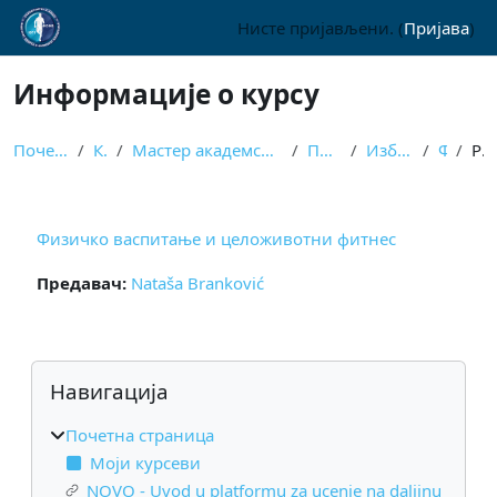
Иди на главни садржај
Нисте пријављени. (
Пријава
)
Информације о курсу
Почетна страница
Курсеви
Мастер академске студије - физ. васпитање, физ. ак...
Први семестар
Изборни предмети
ФВЦФ
Резиме
Физичко васпитање и целоживотни фитнес
Предавач:
Nataša Branković
Блокови
Прескочи Навигација
Навигација
Почетна страница
Моји курсеви
NOVO - Uvod u platformu za ucenje na daljinu