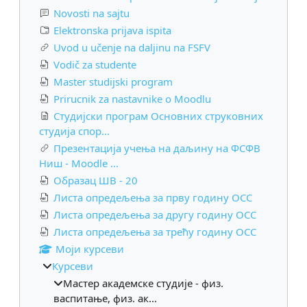
Novosti na sajtu
Elektronska prijava ispita
Uvod u učenje na daljinu na FSFV
Vodič za studente
Master studijski program
Prirucnik za nastavnike o Moodlu
Студијски програм Основних струковних
студија спор...
Презентација учења на даљину на ФСФВ
Ниш - Moodle ...
Образац ШВ - 20
Листа опредељења за прву годину ОСС
Листа опредељења за другу годину ОСС
Листа опредељења за трећу годину ОСС
Моји курсеви
Курсеви
Мастер академске студије - физ.
васпитање, физ. ак...