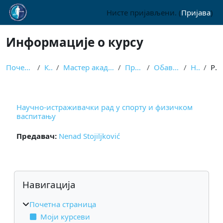
Иди на главни садржај
Нисте пријављени. (
Пријава
)
Информације о курсу
Почетна страница
Курсеви
Мастер академске студије - класичне
Први семестар
Обавезни предмети
НИРСФВ
Резиме
Научно-истраживачки рад у спорту и физичком
васпитању
Предавач:
Nenad Stojiljković
Блокови
Прескочи Навигација
Навигација
Почетна страница
Моји курсеви