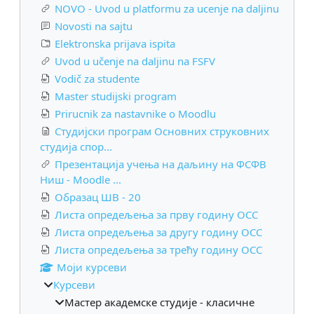
NOVO - Uvod u platformu za ucenje na daljinu
Novosti na sajtu
Elektronska prijava ispita
Uvod u učenje na daljinu na FSFV
Vodič za studente
Master studijski program
Prirucnik za nastavnike o Moodlu
Студијски програм Основних струковних
студија спор...
Презентација учења на даљину на ФСФВ
Ниш - Moodle ...
Образац ШВ - 20
Листа опредељења за прву годину ОСС
Листа опредељења за другу годину ОСС
Листа опредељења за трећу годину ОСС
Моји курсеви
Курсеви
Мастер академске студије - класичне