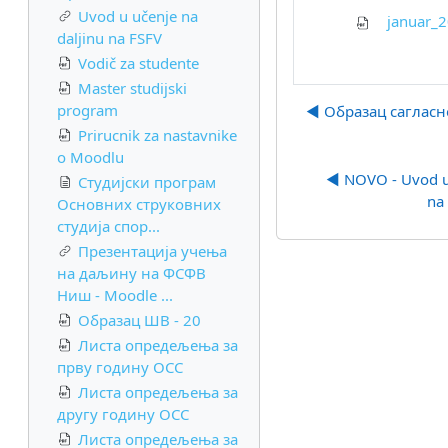
Uvod u učenje na
januar_2
daljinu na FSFV
Vodič za studente
Master studijski
program
◀︎ Образац сагласн
Prirucnik za nastavnike
o Moodlu
◀︎ NOVO - Uvod u 
Студијски програм
na 
Основних струковних
студија спор...
Презентација учења
на даљину на ФСФВ
Ниш - Moodle ...
Образац ШВ - 20
Листа опредељења за
прву годину ОСС
Листа опредељења за
другу годину ОСС
Листа опредељења за