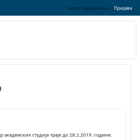
Нисте пријављени. (
Пријава
)
9
 академских студија траје до 28.2.2019. године.