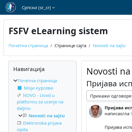
Иди на главни садржај
Српски ‎(sr_cr)‎
FSFV eLearning sistem
Почетна страница
Странице сајта
Novosti na sajtu
Блокови
Прескочи Навигација
Навигација
Novosti na
Почетна страница
Пријава исп
Моји курсеви
NOVO - Uvod u
Начин приказивања
platformu za ucenje na
Пријава ис
Број одговор
daljinu
написао/ла
Novosti na sajtu
Elektronska prijava
Пријава испи
ispita