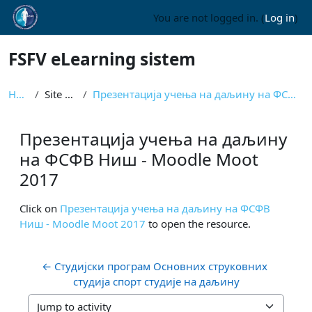
Skip to main content
You are not logged in. (
Log in
)
FSFV eLearning sistem
Home
Site pages
Презентација учења на даљину на ФСФВ Ниш - Moodle ...
Презентација учења на даљину
на ФСФВ Ниш - Moodle Moot
2017
Completion requirements
Click on
Презентација учења на даљину на ФСФВ
Ниш - Moodle Moot 2017
to open the resource.
← Студијски програм Основних струковних 
студија спорт студије на даљину