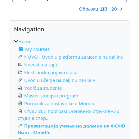
Jump to activity
Образац ШВ - 20 →
Blocks
Skip Navigation
Navigation
Home
My courses
NOVO - Uvod u platformu za ucenje na daljinu
Novosti na sajtu
Elektronska prijava ispita
Uvod u učenje na daljinu na FSFV
Vodič za studente
Master studijski program
Prirucnik za nastavnike o Moodlu
Студијски програм Основних струковних
студија спор...
Презентација учења на даљину на ФСФВ
Ниш - Moodle ...