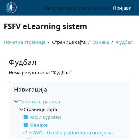
Иди на главни садржај
Тренутно приступате као гост (
Пријава
)
FSFV eLearning sistem
Почетна страница
Странице сајта
Ознаке
Фудбал
Фудбал
Нема резултата за "Фудбал"
Блокови
Прескочи Навигација
Навигација
Почетна страница
Странице сајта
Моји курсеви
Ознаке
NOVO - Uvod u platformu za ucenje na