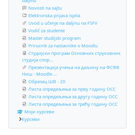
daljinu
Novosti na sajtu
Elektronska prijava ispita
Uvod u učenje na daljinu na FSFV
Vodič za studente
Master studijski program
Prirucnik za nastavnike o Moodlu
Студијски програм Основних струковних
студија спор...
Презентација учења на даљину на ФСФВ
Ниш - Moodle ...
Образац ШВ - 20
Листа опредељења за прву годину ОСС
Листа опредељења за другу годину ОСС
Листа опредељења за трећу годину ОСС
Моји курсеви
Курсеви