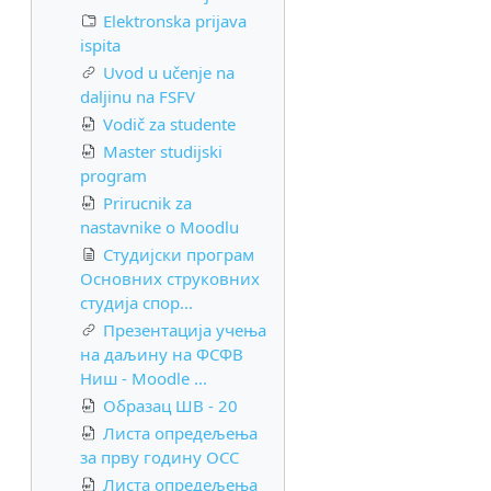
Elektronska prijava
ispita
Uvod u učenje na
daljinu na FSFV
Vodič za studente
Master studijski
program
Prirucnik za
nastavnike o Moodlu
Студијски програм
Основних струковних
студија спор...
Презентација учења
на даљину на ФСФВ
Ниш - Moodle ...
Образац ШВ - 20
Листа опредељења
за прву годину ОСС
Листа опредељења