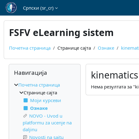
Иди на главни садржај
Српски ‎(sr_cr)‎
FSFV eLearning sistem
Почетна страница
Странице сајта
Ознаке
kinemat
Блокови
Прескочи Навигација
Навигација
kinematics
Почетна страница
Нема резултата за "k
Странице сајта
Моји курсеви
Ознаке
NOVO - Uvod u
platformu za ucenje na
daljinu
Novosti na sajtu