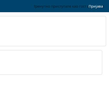
Тренутно приступате као гост (
Пријава
)