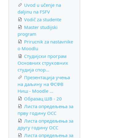
Uvod u učenje na
daljinu na FSFV
Vodič za studente
Master studijski
program
Prirucnik za nastavnike
o Moodlu
Студијски програм
Основних струковних
студија спор...
Презентација учења
на даљину на ФСФВ
Ниш - Moodle ...
Образац ШВ - 20
Листа опредељења за
прву годину ОСС
Листа опредељења за
другу годину ОСС
Листа опредељења за