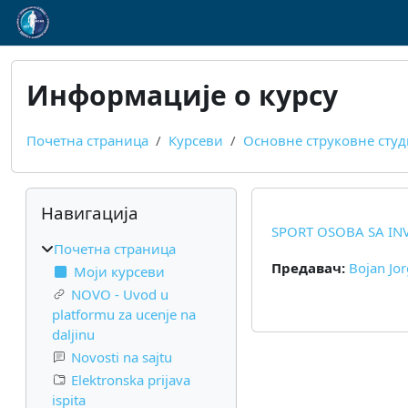
Иди на главни садржај
Информације о курсу
Почетна страница
Курсеви
Основне струковне студиј
Блокови
Прескочи Навигација
Навигација
SPORT OSOBA SA IN
Почетна страница
Предавач:
Bojan Jor
Моји курсеви
NOVO - Uvod u
platformu za ucenje na
daljinu
Novosti na sajtu
Elektronska prijava
ispita