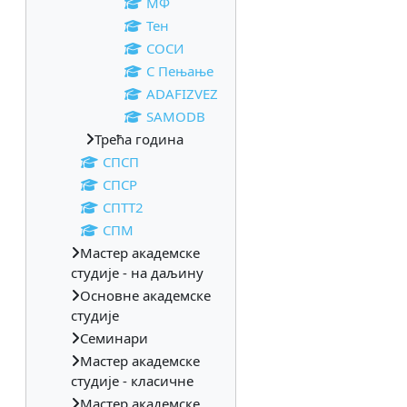
МФ
Тен
СОСИ
С Пењање
ADAFIZVEZ
SAMODB
Трећа година
СПСП
СПСР
СПТТ2
СПМ
Мастер академске
студије - на даљину
Основне академске
студије
Семинари
Мастер академске
студије - класичне
Мастер академске