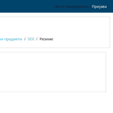
Нисте пријављени. (
Пријава
)
и предмети
SOI
Резиме