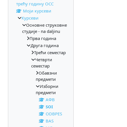
трећу годину ОСС
Моји курсеви
Курсеви
Основне струковне
студије - na daljinu
Прва година
Друга година
Трећи семестар
Четврти
семестар
Обавзни
предмети
Изборни
предмети
АФВ
SOI
ODBPES
BAS