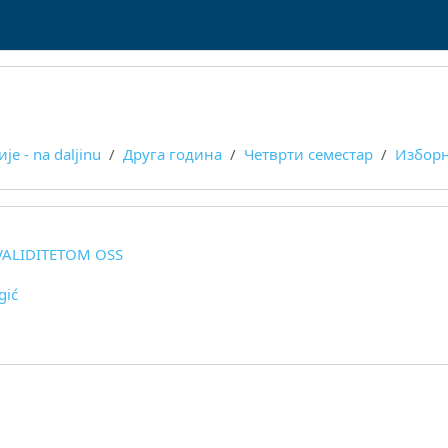
е - na daljinu
Друга година
Четврти семестар
Изборн
VALIDITETOM OSS
gić