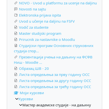
NOVO - Uvod u platformu za ucenje na daljinu
Novosti na sajtu
Elektronska prijava ispita
Uvod u učenje na daljinu na FSFV
Vodič za studente
Master studijski program
Prirucnik za nastavnike o Moodlu
Студијски програм Основних струковних
студија спор...
Презентација учења на даљину на ФСФВ
Ниш - Moodle ...
Образац ШВ - 20
Листа опредељења за прву годину ОСС
Листа опредељења за другу годину ОСС
Листа опредељења за трећу годину ОСС
Моји курсеви
Курсеви
Мастер академске студије - на даљину