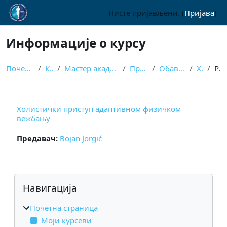
Иди на главни садржај
Нисте пријављени. (
Пријава
)
Информације о курсу
Почетна страница
Курсеви
Мастер академске студије - на даљину
Први семестар
Обавезни предмети
ХПАФВ
Резиме
Холистички приступ адаптивном физичком
вежбању
Предавач:
Bojan Jorgić
Блокови
Прескочи Навигација
Навигација
Почетна страница
Моји курсеви