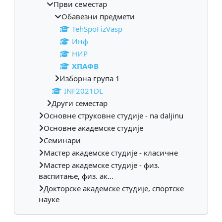
Први семестар
Обавезни предмети
TehSpoFizVasp
Инф
НИР
ХПАФВ
Изборна група 1
INF2021DL
Други семестар
Основне струковне студије - na daljinu
Основне академске студије
Семинари
Мастер академске студије - класичне
Мастер академске студије - физ.
васпитање, физ. ак...
Докторске академске студије, спортске
науке