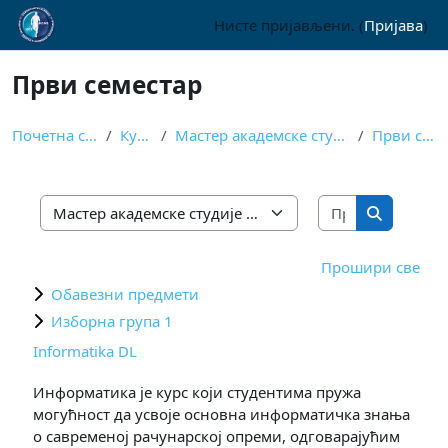
Иди на главни садржај
Нисте пријављени. (
Пријава
)
Први семестар
Почетна страница
Курсеви
Мастер академске студије - на даљину
Први семестар
Претражи к
Категорије курсева
Претражи
Прошири све
Обавезни предмети
Изборна група 1
Informatika DL
Информатика је курс који студентима пружа
могућност да усвоје основна информатичка знања
о савременој рачунарској опреми, одговарајућим