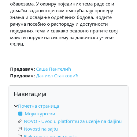
обавезама. У оквиру појединих тема раде се и
домаћи задаци који вам омогућавају проверу
знања и освајање одређених бодова. Водите
рачуна посебно о распореду и доступности
појединих тема и свакако редовно пратите свој
маил и поруке на систему за даљинско учење
ФСФВ.
Предавач:
Саша Пантелић
Предавач:
Даниел Станковић
Блокови
Прескочи Навигација
Навигација
Почетна страница
Моји курсеви
NOVO - Uvod u platformu za ucenje na daljinu
Novosti na sajtu
Elektronska prijava ispita