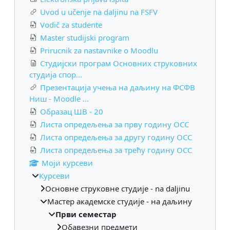
Uvod u učenje na daljinu na FSFV
Vodič za studente
Master studijski program
Prirucnik za nastavnike o Moodlu
Студијски програм Основних струковних
студија спор...
Презентација учења на даљину на ФСФВ
Ниш - Moodle ...
Образац ШВ - 20
Листа опредељења за прву годину ОСС
Листа опредељења за другу годину ОСС
Листа опредељења за трећу годину ОСС
Моји курсеви
Курсеви
Основне струковне студије - na daljinu
Мастер академске студије - на даљину
Први семестар
Обавезни предмети