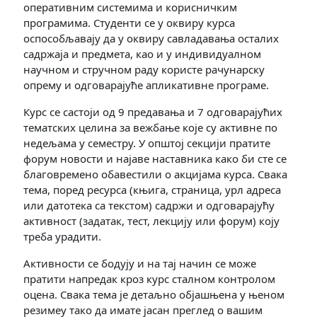
оперативним системима и корисничким
програмима. Студенти се у оквиру курса
оспособљавају да у оквиру савладавања осталих
садржаја и предмета, као и у индивидуалном
научном и стручном раду користе рачунарску
опрему и одговарајуће апликативне програме.
Курс се састоји од 9 предавања и 7 одговарајућих
тематских целина за вежбање које су активне по
недељама у семестру. У општој секцији пратите
форум новости и најаве наставника како би сте се
благовремено обавестили о акцијама курса. Свака
тема, поред ресурса (књига, страница, урл адреса
или датотека са текстом) садржи и одговарајућу
активност (задатак, тест, лекцију или форум) коју
треба урадити.
Активности се бодују и на тај начин се може
пратити напредак кроз курс сталном контролом
оцена. Свака тема је детаљно објашњена у њеном
резимеу тако да имате јасан преглед о вашим