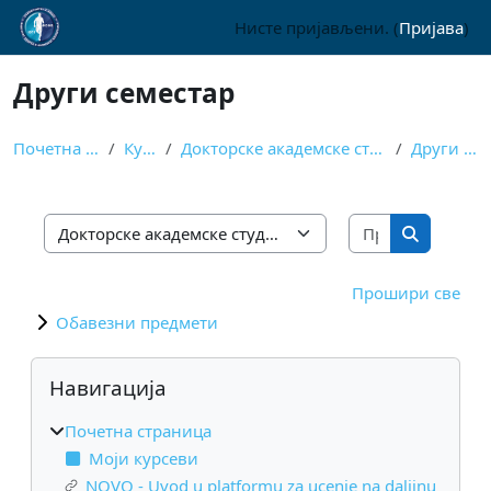
Иди на главни садржај
Нисте пријављени. (
Пријава
)
Други семестар
Почетна страница
Курсеви
Докторске академске студије, спортске науке
Други семестар
Претражи к
Категорије курсева
Претражи
Прошири све
Обавезни предмети
Блокови
Прескочи Навигација
Навигација
Почетна страница
Моји курсеви
NOVO - Uvod u platformu za ucenje na daljinu