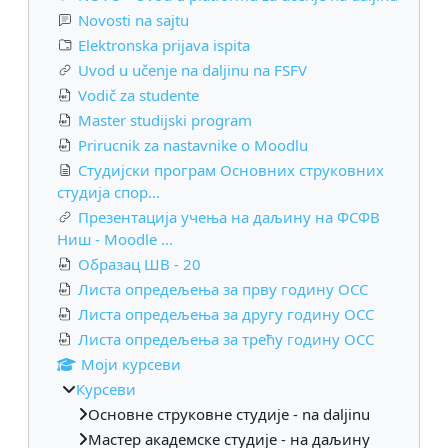
Novosti na sajtu
Elektronska prijava ispita
Uvod u učenje na daljinu na FSFV
Vodič za studente
Master studijski program
Prirucnik za nastavnike o Moodlu
Студијски програм Основних струковних
студија спор...
Презентација учења на даљину на ФСФВ
Ниш - Moodle ...
Образац ШВ - 20
Листа опредељења за прву годину ОСС
Листа опредељења за другу годину ОСС
Листа опредељења за трећу годину ОСС
Моји курсеви
Курсеви
Основне струковне студије - na daljinu
Мастер академске студије - на даљину